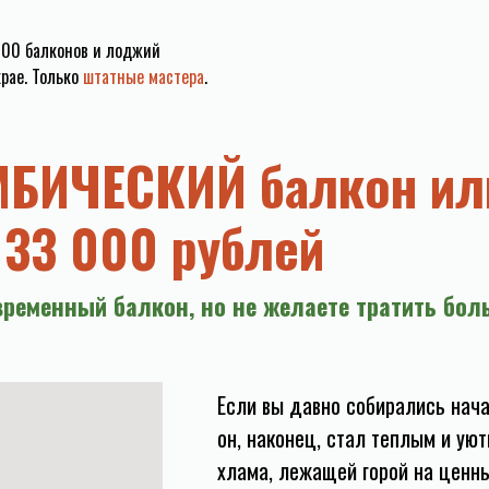
000 балконов и лоджий
крае. Только
штатные мастер
а
.
МБИЧЕСКИЙ балкон ил
 33 000 рублей
временный балкон, но не желаете тратить бол
Если вы давно собирались нача
он, наконец, стал теплым и ую
хлама, лежащей горой на ценны