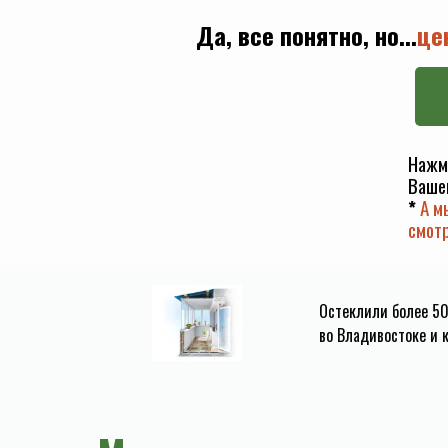
Да, все понятно, но...
це
Нажм
Вашег
*
А м
смот
Остеклили более 5
во Владивостоке и 